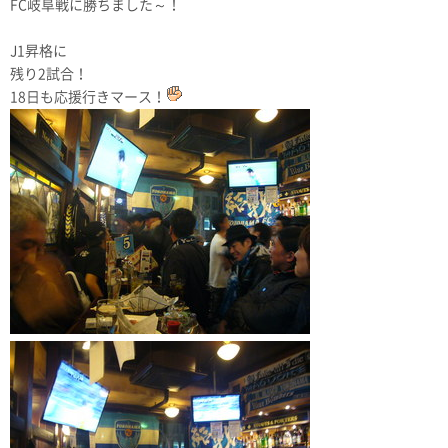
FC岐阜戦に勝ちました～！
J1昇格に
残り2試合！
18日も応援行きマース！