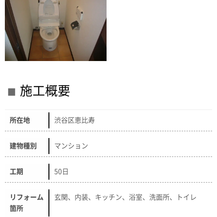
施工概要
所在地
渋谷区恵比寿
建物種別
マンション
工期
50日
リフォーム
玄関、内装、キッチン、浴室、洗面所、トイレ
箇所